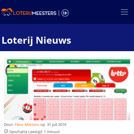
Skip
to
the
content
Loterij Nieuws
Door:
Fleur Mertens
op
31 juli 2016
Geschatte Leestijd: 1 minuut