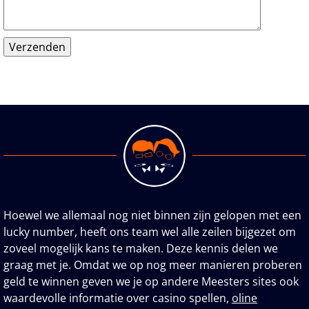
Hoewel we allemaal nog niet binnen zijn gelopen met een
lucky number, heeft ons team wel alle zeilen bijgezet om
zoveel mogelijk kans te maken. Deze kennis delen we
graag met je. Omdat we op nog meer manieren proberen
geld te winnen geven we je op andere Meesters sites ook
waardevolle informatie over casino spellen,
oline