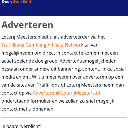
Door:
Sven Smit
Adverteren
Loterij Meesters biedt u als adverteerder via het
Traffillions Gambling Affiliate Network
tal van
mogelijkheden om direct in contact te komen met een
actief spelende doelgroep. Advertentiemogelijkheden
bestaan onder andere uit bannering, content, links, social
media en dm. Wilt u meer weten over adverteren op een
van de sites van Traffillions of Loterij Meesters neem dan
contact op via
Adverteren@LoterijMeesters.nl
onderstaand formulier en we zullen zo snel mogelijk
contact met u opnemen.
Je naam (verplicht)