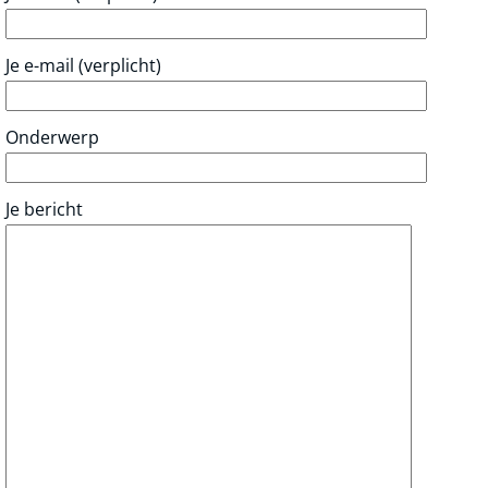
Je e-mail (verplicht)
Onderwerp
Je bericht