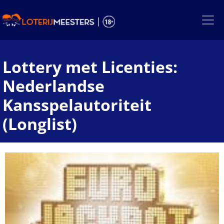
Skip
to
the
content
Lottery met Licenties:
Nederlandse
Kansspelautoriteit
(Longlist)