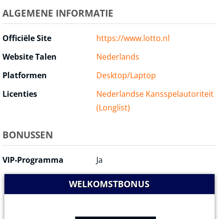
ALGEMENE INFORMATIE
Officiële Site
https://www.lotto.nl
Website Talen
Nederlands
Platformen
Desktop/Laptop
Licenties
Nederlandse Kansspelautoriteit
(Longlist)
BONUSSEN
VIP-­Programma
Ja
WELKOMST­BONUS