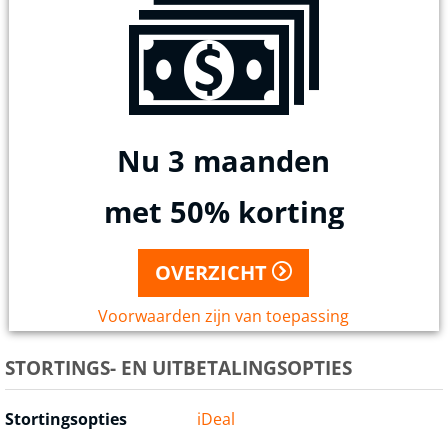
Nu 3 maanden
met 50% korting
OVERZICHT
Voorwaarden zijn van toepassing
STORTINGS- EN UITBETALINGSOPTIES
Stortingsopties
iDeal