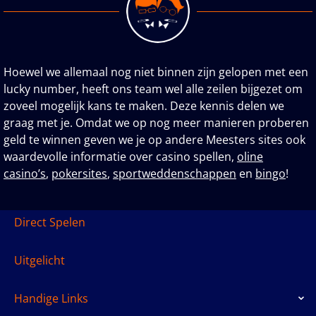
Hoewel we allemaal nog niet binnen zijn gelopen met een
lucky number, heeft ons team wel alle zeilen bijgezet om
zoveel mogelijk kans te maken. Deze kennis delen we
graag met je. Omdat we op nog meer manieren proberen
geld te winnen geven we je op andere Meesters sites ook
waardevolle informatie over casino spellen,
oline
casino’s
,
pokersites
,
sportweddenschappen
en
bingo
!
Direct Spelen
Uitgelicht
Handige Links