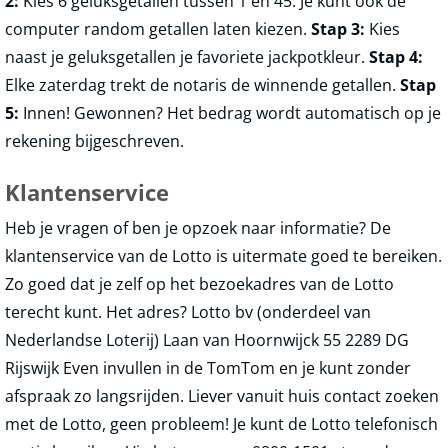
2:
Kies 6 geluksgetallen tussen 1 en 45. Je kunt ook de
computer random getallen laten kiezen.
Stap 3:
Kies
naast je geluksgetallen je favoriete jackpotkleur.
Stap 4:
Elke zaterdag trekt de notaris de winnende getallen.
Stap
5:
Innen! Gewonnen? Het bedrag wordt automatisch op je
rekening bijgeschreven.
Klantenservice
Heb je vragen of ben je opzoek naar informatie? De
klantenservice van de Lotto is uitermate goed te bereiken.
Zo goed dat je zelf op het bezoekadres van de Lotto
terecht kunt. Het adres? Lotto bv (onderdeel van
Nederlandse Loterij) Laan van Hoornwijck 55 2289 DG
Rijswijk Even invullen in de TomTom en je kunt zonder
afspraak zo langsrijden. Liever vanuit huis contact zoeken
met de Lotto, geen probleem! Je kunt de Lotto telefonisch