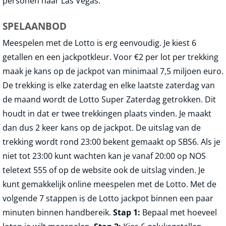
personen naar Las Vegas.
SPELAANBOD
Meespelen met de Lotto is erg eenvoudig. Je kiest 6
getallen en een jackpotkleur. Voor €2 per lot per trekking
maak je kans op de jackpot van minimaal 7,5 miljoen euro.
De trekking is elke zaterdag en elke laatste zaterdag van
de maand wordt de Lotto Super Zaterdag getrokken. Dit
houdt in dat er twee trekkingen plaats vinden. Je maakt
dan dus 2 keer kans op de jackpot. De uitslag van de
trekking wordt rond 23:00 bekent gemaakt op SBS6. Als je
niet tot 23:00 kunt wachten kan je vanaf 20:00 op NOS
teletext 555 of op de website ook de uitslag vinden. Je
kunt gemakkelijk online meespelen met de Lotto. Met de
volgende 7 stappen is de Lotto jackpot binnen een paar
minuten binnen handbereik.
Stap 1:
Bepaal met hoeveel