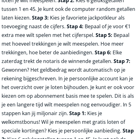
loten je wilt meespelen.
Stap 2:
Kies 6 geluksgetallen
tussen 1 en 45. Je kunt ook de computer random getallen
laten kiezen.
Stap 3:
Kies je favoriete jackpotkleur als
toevoeging naast de cijfers.
Stap 4:
Bepaal of je voor €1
extra mee wilt spelen met het cijferspel.
Stap 5:
Bepaal
met hoeveel trekkingen je wilt meespelen. Hoe meer
trekkingen, hoe beter de aanbiedingen.
Stap 6:
Elke
zaterdag trekt de notaris de winnende getallen.
Stap 7:
Gewonnen? Het geldbedrag wordt automatisch op je
rekening bijgeschreven. In je persoonlijke account kan je
het overzicht over je loten bijhouden. Je kunt er ook voor
kiezen om op abonnement basis mee te spelen. Dit is als
je een langere tijd wilt meespelen nog eenvoudiger. In 5
stappen kan jij miljonair zijn.
Stap 1:
Kies je
welkomstbonus! Wil je meespelen met gratis loten of
speciale kortingen? Kies je persoonlijke aanbieding.
Stap