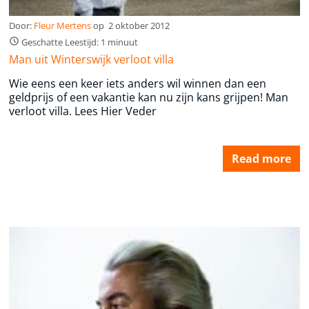
Door:
Fleur Mertens
op
2 oktober 2012
Geschatte Leestijd: 1 minuut
Man uit Winterswijk verloot villa
Wie eens een keer iets anders wil winnen dan een
geldprijs of een vakantie kan nu zijn kans grijpen! Man
verloot villa. Lees Hier Veder
Read more