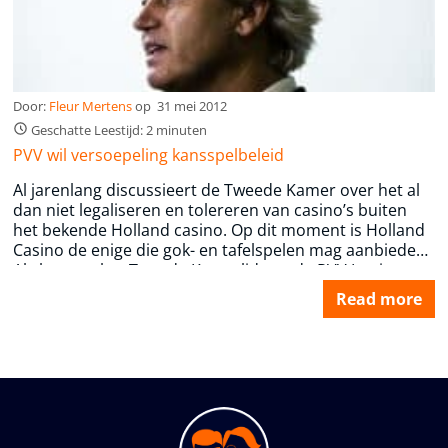
Door:
Fleur Mertens
op
31 mei 2012
Geschatte Leestijd: 2 minuten
PVV wil versoepeling kansspelbeleid
Al jarenlang discussieert de Tweede Kamer over het al
dan niet legaliseren en tolereren van casino’s buiten
het bekende Holland casino. Op dit moment is Holland
Casino de enige die gok- en tafelspelen mag aanbieden.
Als het aan het Tweede Kamerlid van de PVV Louis
Bontes zou liggen gaat dit snel veranderen. Hij wil het
Read more
monopolie dat Holland Casino heeft opheffen en
andere casino’s een kans geven. Dit zou de
werkgelegenheid vergroten en de economie sterker
maken, aldus Louis.