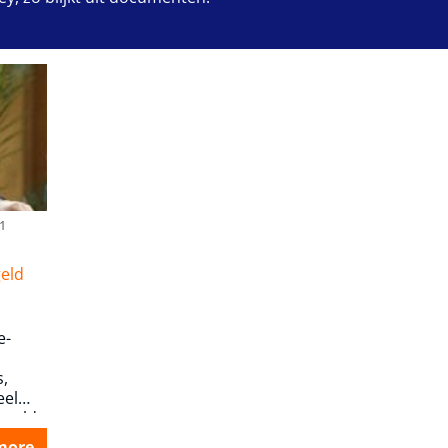
1
geld
e-
s,
eel
ggeld
lië.
more