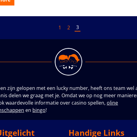
ruikt
Sydney,
3
1
2
en zijn gelopen met een lucky number, heeft ons team wel al
nnis delen we graag met je. Omdat we op nog meer maniere
ok waardevolle informatie over casino spellen,
oline
nschappen
en
bingo
!
itgelicht
Handige Links