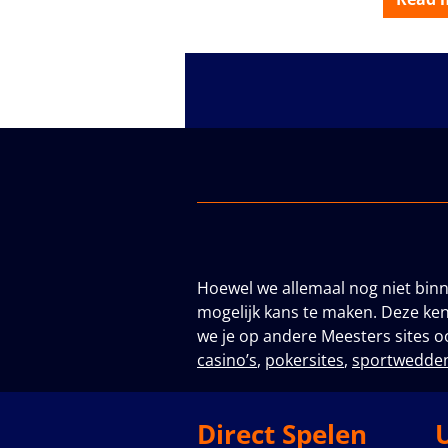
De overheidscreditcard blijkt geb
te zijn in het Star City Casino in 
zo blijkt uit documenten.
Hoewel we allemaal nog niet binn
mogelijk kans te maken. Deze ke
we je op andere Meesters sites o
casino’s
,
pokersites
,
sportwedde
Direct Spelen
U